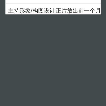
主持形象/构图设计
正片放出前一个月
主持配音
正片放出前半个月～
动效设计
正片放出前半个月～
片头/片尾/中场制作
正片放出前半个月～
总合成
正片放出前7天～前
投稿限制
所有投稿节目分为小节目（时长