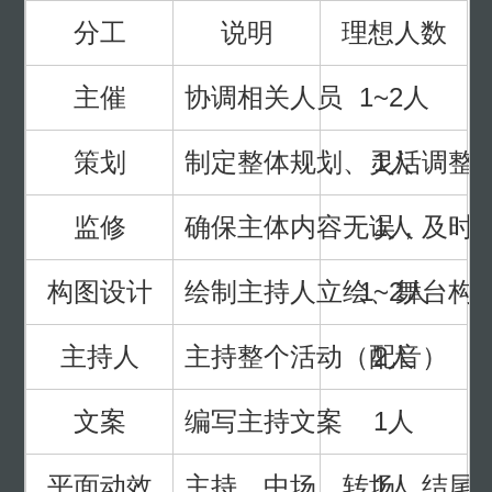
分工
说明
理想人数
主催
协调相关人员
1~2人
策划
制定整体规划、灵活调整
1人
监修
确保主体内容无误，及时
1人
构图设计
绘制主持人立绘、舞台构
1~2人
主持人
主持整个活动（配音）
2人
文案
编写主持文案
1人
平面动效
主持、中场、转场、结尾
1人